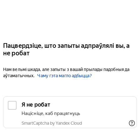
Пацвердзіце, што запыты адпраўлялі вы, а
не робат
Нам вельмі шкада, але запыты з вашай прылады падобныя да
аўтаматычных.
Чаму гэта магло адбыцца?
Я не робат
Націсніце, каб працягнуць
SmartCaptcha by Yandex Cloud