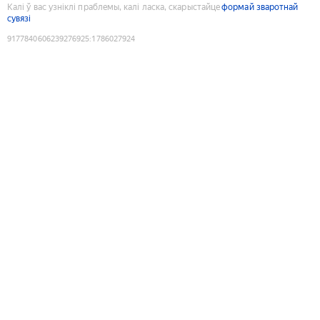
Калі ў вас узніклі праблемы, калі ласка, скарыстайце
формай зваротнай
сувязі
9177840606239276925
:
1786027924