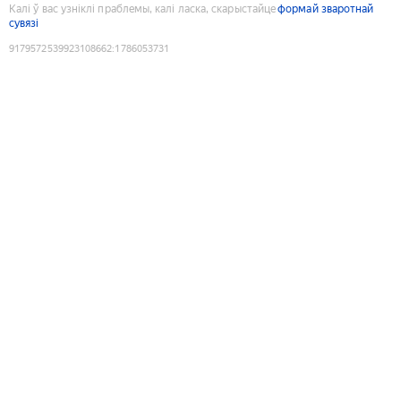
Калі ў вас узніклі праблемы, калі ласка, скарыстайце
формай зваротнай
сувязі
9179572539923108662
:
1786053731