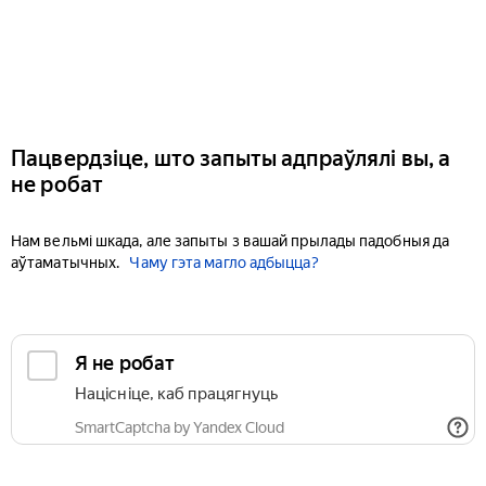
Пацвердзіце, што запыты адпраўлялі вы, а
не робат
Нам вельмі шкада, але запыты з вашай прылады падобныя да
аўтаматычных.
Чаму гэта магло адбыцца?
Я не робат
Націсніце, каб працягнуць
SmartCaptcha by Yandex Cloud