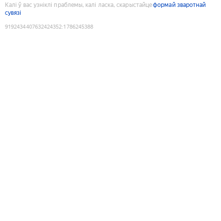
Калі ў вас узніклі праблемы, калі ласка, скарыстайце
формай зваротнай
сувязі
9192434407632424352
:
1786245388