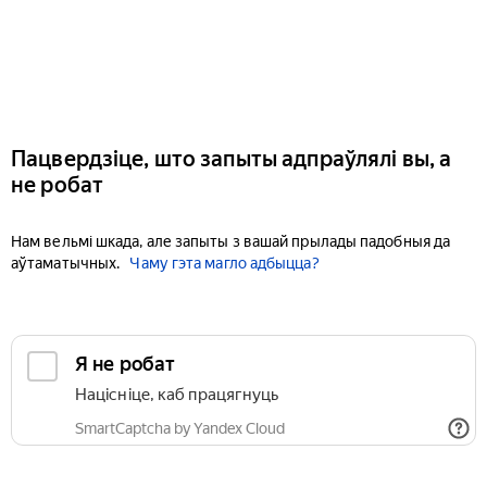
Пацвердзіце, што запыты адпраўлялі вы, а
не робат
Нам вельмі шкада, але запыты з вашай прылады падобныя да
аўтаматычных.
Чаму гэта магло адбыцца?
Я не робат
Націсніце, каб працягнуць
SmartCaptcha by Yandex Cloud