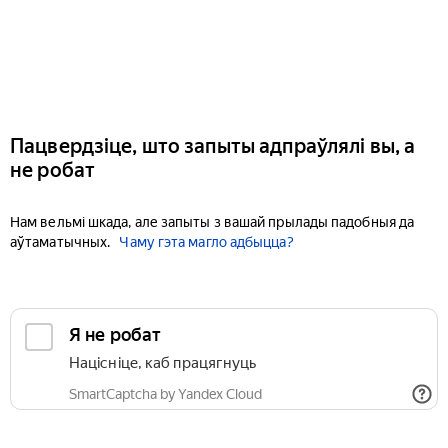
Пацвердзіце, што запыты адпраўлялі вы, а
не робат
Нам вельмі шкада, але запыты з вашай прылады падобныя да
аўтаматычных.
Чаму гэта магло адбыцца?
Я не робат
Націсніце, каб працягнуць
SmartCaptcha by Yandex Cloud