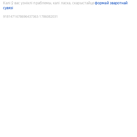
Калі ў вас узніклі праблемы, калі ласка, скарыстайце
формай зваротнай
сувязі
9181471678696437363
:
1786082031