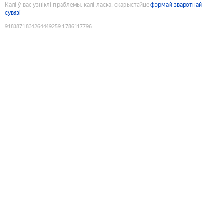
Калі ў вас узніклі праблемы, калі ласка, скарыстайце
формай зваротнай
сувязі
9183871834264449259
:
1786117796