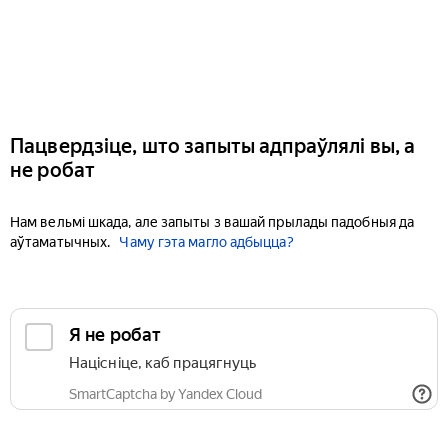
Пацвердзіце, што запыты адпраўлялі вы, а
не робат
Нам вельмі шкада, але запыты з вашай прылады падобныя да
аўтаматычных.
Чаму гэта магло адбыцца?
Я не робат
Націсніце, каб працягнуць
SmartCaptcha by Yandex Cloud