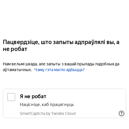
Пацвердзіце, што запыты адпраўлялі вы, а
не робат
Нам вельмі шкада, але запыты з вашай прылады падобныя да
аўтаматычных.
Чаму гэта магло адбыцца?
Я не робат
Націсніце, каб працягнуць
SmartCaptcha by Yandex Cloud