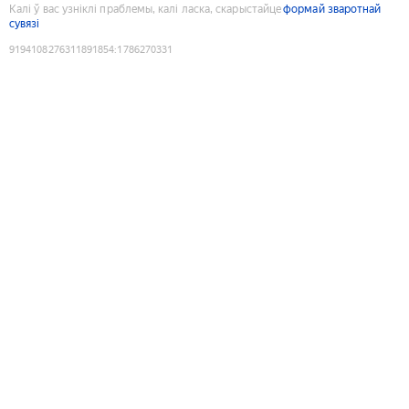
Калі ў вас узніклі праблемы, калі ласка, скарыстайце
формай зваротнай
сувязі
9194108276311891854
:
1786270331