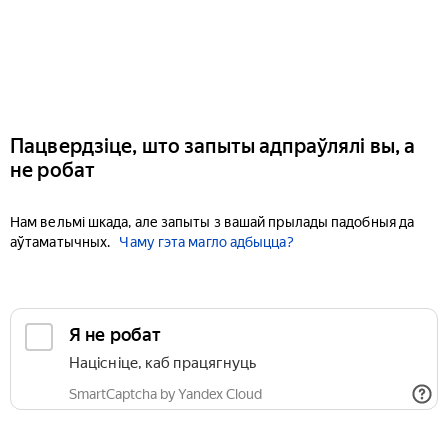
Пацвердзіце, што запыты адпраўлялі вы, а
не робат
Нам вельмі шкада, але запыты з вашай прылады падобныя да
аўтаматычных.
Чаму гэта магло адбыцца?
Я не робат
Націсніце, каб працягнуць
SmartCaptcha by Yandex Cloud