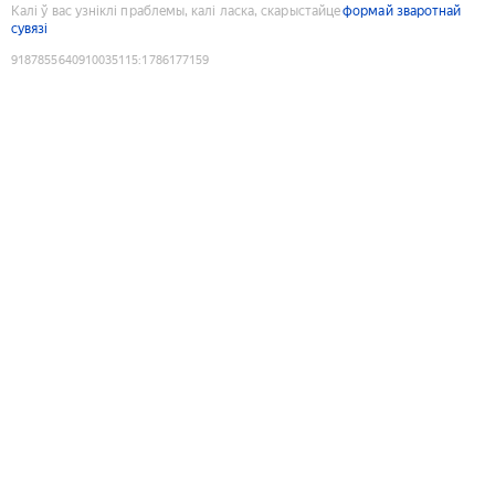
Калі ў вас узніклі праблемы, калі ласка, скарыстайце
формай зваротнай
сувязі
9187855640910035115
:
1786177159