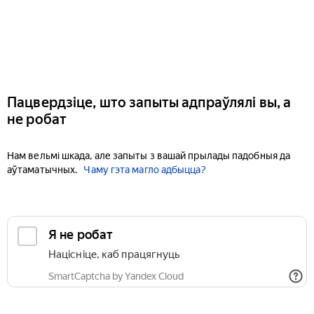
Пацвердзіце, што запыты адпраўлялі вы, а
не робат
Нам вельмі шкада, але запыты з вашай прылады падобныя да
аўтаматычных.
Чаму гэта магло адбыцца?
Я не робат
Націсніце, каб працягнуць
SmartCaptcha by Yandex Cloud