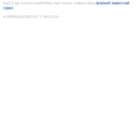
Калі ў вас узніклі праблемы, калі ласка, скарыстайце
формай зваротнай
сувязі
9190899662878322327
:
1786222519