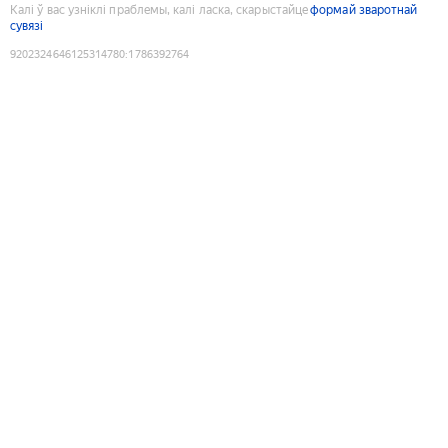
Калі ў вас узніклі праблемы, калі ласка, скарыстайце
формай зваротнай
сувязі
9202324646125314780
:
1786392764