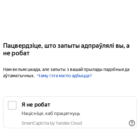
Пацвердзіце, што запыты адпраўлялі вы, а
не робат
Нам вельмі шкада, але запыты з вашай прылады падобныя да
аўтаматычных.
Чаму гэта магло адбыцца?
Я не робат
Націсніце, каб працягнуць
SmartCaptcha by Yandex Cloud