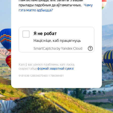
Нам вельмі шкада, але запыты з вашай
прылады падобныя да аўтаматычных.
Чаму
гэта магло адбыцца?
Я не робат
Націсніце, каб працягнуць
SmartCaptcha by Yandex Cloud
Калі ў вас узніклі праблемы, калі ласка,
скарыстайце
формай зваротнай сувязі
9181636128834075460
:
1786084481