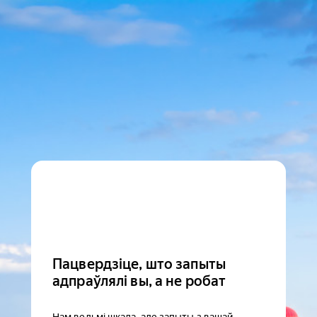
Пацвердзіце, што запыты
адпраўлялі вы, а не робат