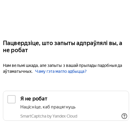
Пацвердзіце, што запыты адпраўлялі вы, а
не робат
Нам вельмі шкада, але запыты з вашай прылады падобныя да
аўтаматычных.
Чаму гэта магло адбыцца?
Я не робат
Націсніце, каб працягнуць
SmartCaptcha by Yandex Cloud