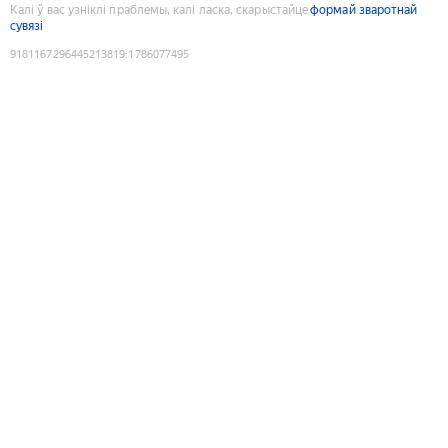
Калі ў вас узніклі праблемы, калі ласка, скарыстайце
формай зваротнай
сувязі
9181167296445213819
:
1786077495