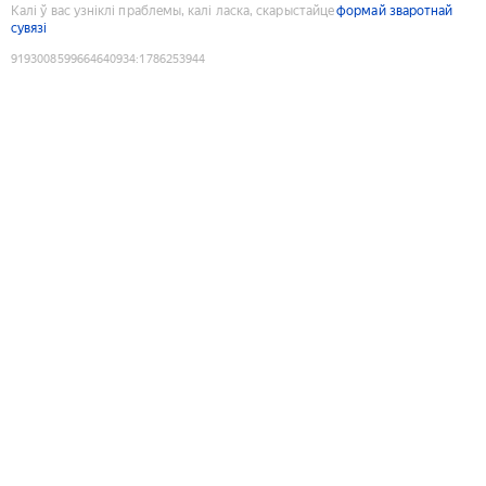
Калі ў вас узніклі праблемы, калі ласка, скарыстайце
формай зваротнай
сувязі
9193008599664640934
:
1786253944