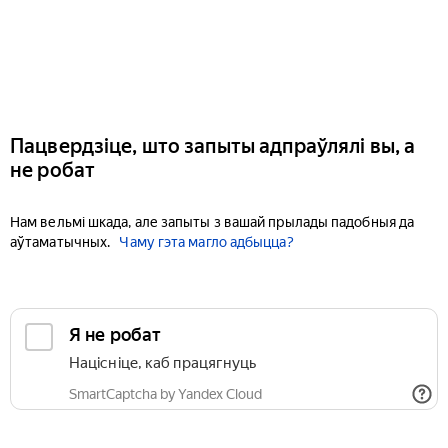
Пацвердзіце, што запыты адпраўлялі вы, а
не робат
Нам вельмі шкада, але запыты з вашай прылады падобныя да
аўтаматычных.
Чаму гэта магло адбыцца?
Я не робат
Націсніце, каб працягнуць
SmartCaptcha by Yandex Cloud