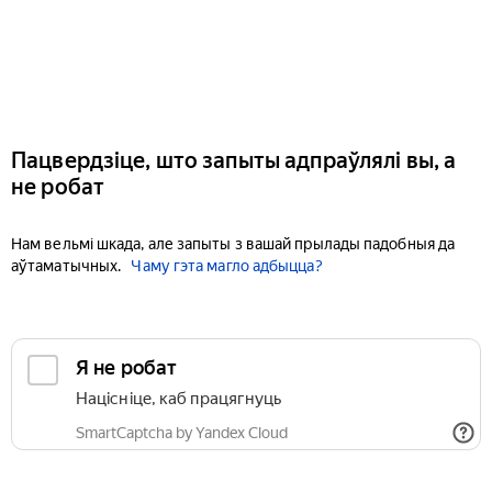
Пацвердзіце, што запыты адпраўлялі вы, а
не робат
Нам вельмі шкада, але запыты з вашай прылады падобныя да
аўтаматычных.
Чаму гэта магло адбыцца?
Я не робат
Націсніце, каб працягнуць
SmartCaptcha by Yandex Cloud