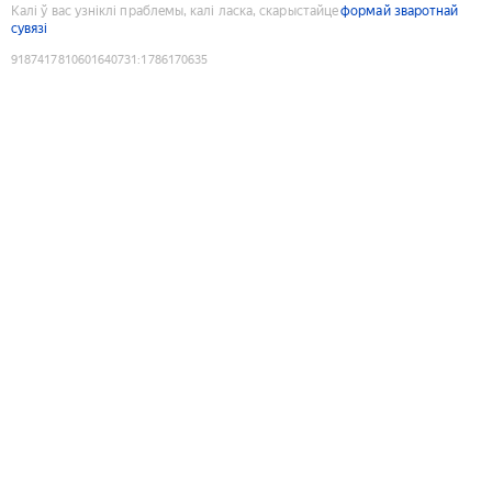
Калі ў вас узніклі праблемы, калі ласка, скарыстайце
формай зваротнай
сувязі
9187417810601640731
:
1786170635