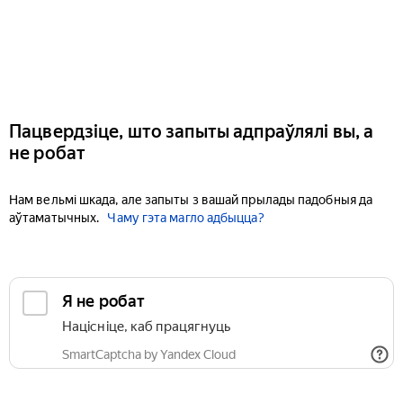
Пацвердзіце, што запыты адпраўлялі вы, а
не робат
Нам вельмі шкада, але запыты з вашай прылады падобныя да
аўтаматычных.
Чаму гэта магло адбыцца?
Я не робат
Націсніце, каб працягнуць
SmartCaptcha by Yandex Cloud