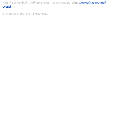
Калі ў вас узніклі праблемы, калі ласка, скарыстайце
формай зваротнай
сувязі
9194687534189018761
:
1786278962