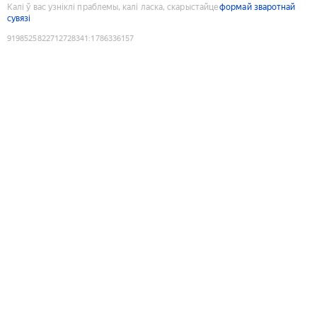
Калі ў вас узніклі праблемы, калі ласка, скарыстайце
формай зваротнай
сувязі
9198525822712728341
:
1786336157