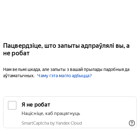
Пацвердзіце, што запыты адпраўлялі вы, а
не робат
Нам вельмі шкада, але запыты з вашай прылады падобныя да
аўтаматычных.
Чаму гэта магло адбыцца?
Я не робат
Націсніце, каб працягнуць
SmartCaptcha by Yandex Cloud