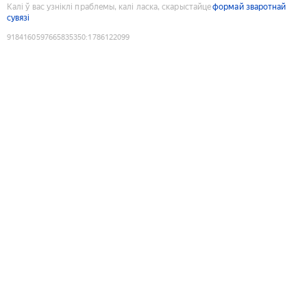
Калі ў вас узніклі праблемы, калі ласка, скарыстайце
формай зваротнай
сувязі
9184160597665835350
:
1786122099