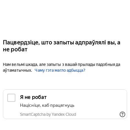
Пацвердзіце, што запыты адпраўлялі вы, а
не робат
Нам вельмі шкада, але запыты з вашай прылады падобныя да
аўтаматычных.
Чаму гэта магло адбыцца?
Я не робат
Націсніце, каб працягнуць
SmartCaptcha by Yandex Cloud