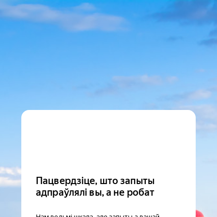
Пацвердзіце, што запыты
адпраўлялі вы, а не робат