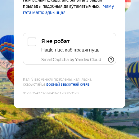
Нам вельмі шкада, але запыты з вашай
прылады падобныя да аўтаматычных.
Чаму
гэта магло адбыцца?
Я не робат
Націсніце, каб працягнуць
SmartCaptcha by Yandex Cloud
Калі ў вас узніклі праблемы, калі ласка,
скарыстайце
формай зваротнай сувязі
9179535427379204162
:
1786053178