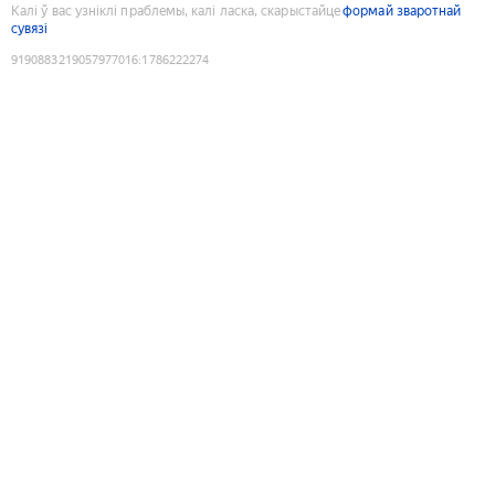
Калі ў вас узніклі праблемы, калі ласка, скарыстайце
формай зваротнай
сувязі
9190883219057977016
:
1786222274