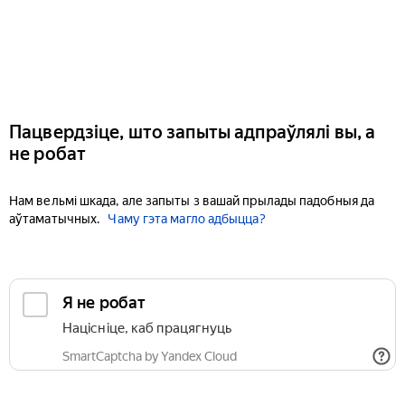
Пацвердзіце, што запыты адпраўлялі вы, а
не робат
Нам вельмі шкада, але запыты з вашай прылады падобныя да
аўтаматычных.
Чаму гэта магло адбыцца?
Я не робат
Націсніце, каб працягнуць
SmartCaptcha by Yandex Cloud