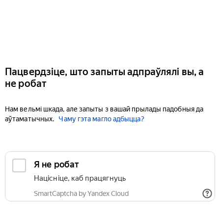
Пацвердзіце, што запыты адпраўлялі вы, а
не робат
Нам вельмі шкада, але запыты з вашай прылады падобныя да
аўтаматычных.
Чаму гэта магло адбыцца?
Я не робат
Націсніце, каб працягнуць
SmartCaptcha by Yandex Cloud