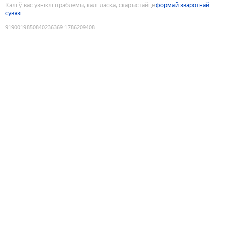
Калі ў вас узніклі праблемы, калі ласка, скарыстайце
формай зваротнай
сувязі
9190019850840236369
:
1786209408