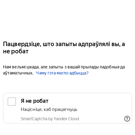
Пацвердзіце, што запыты адпраўлялі вы, а
не робат
Нам вельмі шкада, але запыты з вашай прылады падобныя да
аўтаматычных.
Чаму гэта магло адбыцца?
Я не робат
Націсніце, каб працягнуць
SmartCaptcha by Yandex Cloud