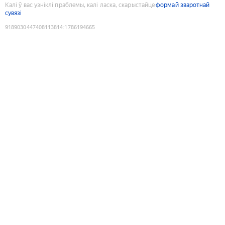
Калі ў вас узніклі праблемы, калі ласка, скарыстайце
формай зваротнай
сувязі
9189030447408113814
:
1786194665