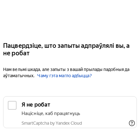
Пацвердзіце, што запыты адпраўлялі вы, а
не робат
Нам вельмі шкада, але запыты з вашай прылады падобныя да
аўтаматычных.
Чаму гэта магло адбыцца?
Я не робат
Націсніце, каб працягнуць
SmartCaptcha by Yandex Cloud