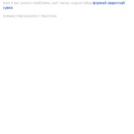
Калі ў вас узніклі праблемы, калі ласка, скарыстайце
формай зваротнай
сувязі
9189492736616342093
:
1786201554