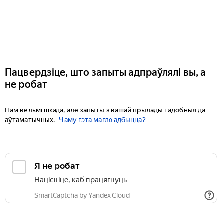
Пацвердзіце, што запыты адпраўлялі вы, а
не робат
Нам вельмі шкада, але запыты з вашай прылады падобныя да
аўтаматычных.
Чаму гэта магло адбыцца?
Я не робат
Націсніце, каб працягнуць
SmartCaptcha by Yandex Cloud