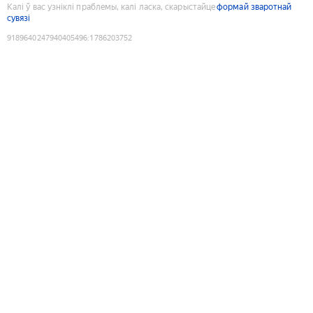
Калі ў вас узніклі праблемы, калі ласка, скарыстайце
формай зваротнай
сувязі
9189640247940405496
:
1786203752