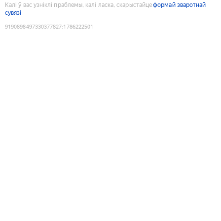
Калі ў вас узніклі праблемы, калі ласка, скарыстайце
формай зваротнай
сувязі
9190898497330377827
:
1786222501