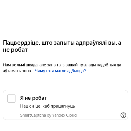
Пацвердзіце, што запыты адпраўлялі вы, а
не робат
Нам вельмі шкада, але запыты з вашай прылады падобныя да
аўтаматычных.
Чаму гэта магло адбыцца?
Я не робат
Націсніце, каб працягнуць
SmartCaptcha by Yandex Cloud