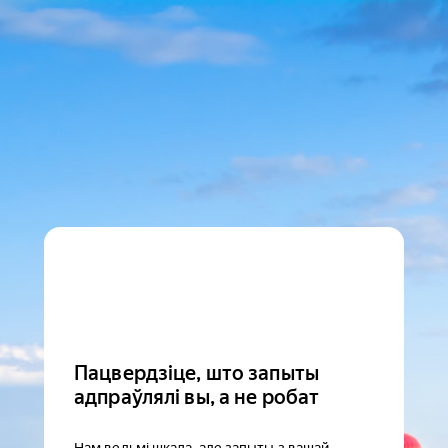
Пацвердзіце, што запыты
адпраўлялі вы, а не робат