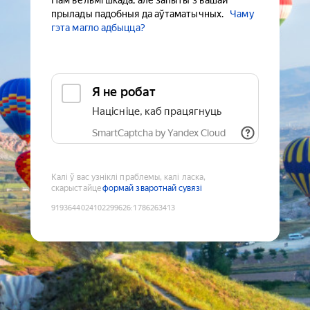
Нам вельмі шкада, але запыты з вашай
прылады падобныя да аўтаматычных.
Чаму
гэта магло адбыцца?
Я не робат
Націсніце, каб працягнуць
SmartCaptcha by Yandex Cloud
Калі ў вас узніклі праблемы, калі ласка,
скарыстайце
формай зваротнай сувязі
9193644024102299626
:
1786263413