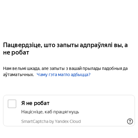
Пацвердзіце, што запыты адпраўлялі вы, а
не робат
Нам вельмі шкада, але запыты з вашай прылады падобныя да
аўтаматычных.
Чаму гэта магло адбыцца?
Я не робат
Націсніце, каб працягнуць
SmartCaptcha by Yandex Cloud