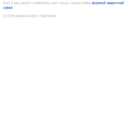
Калі ў вас узніклі праблемы, калі ласка, скарыстайце
формай зваротнай
сувязі
9179791468634470587
:
1786056994