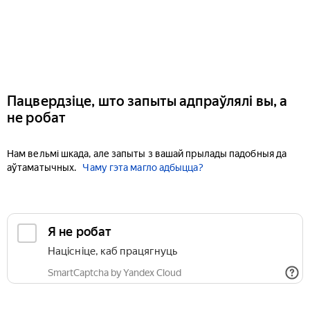
Пацвердзіце, што запыты адпраўлялі вы, а
не робат
Нам вельмі шкада, але запыты з вашай прылады падобныя да
аўтаматычных.
Чаму гэта магло адбыцца?
Я не робат
Націсніце, каб працягнуць
SmartCaptcha by Yandex Cloud