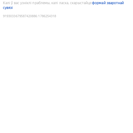
Калі ў вас узніклі праблемы, калі ласка, скарыстайце
формай зваротнай
сувязі
9193033679587420886
:
1786254318