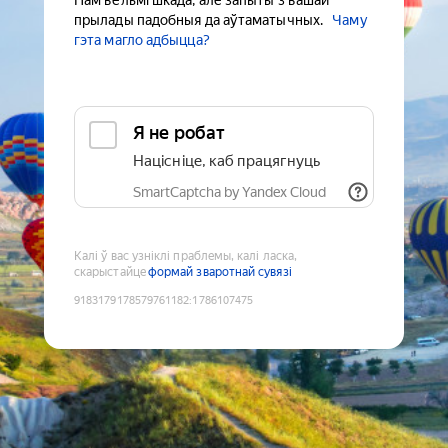
Нам вельмі шкада, але запыты з вашай
прылады падобныя да аўтаматычных.
Чаму
гэта магло адбыцца?
Я не робат
Націсніце, каб працягнуць
SmartCaptcha by Yandex Cloud
Калі ў вас узніклі праблемы, калі ласка,
скарыстайце
формай зваротнай сувязі
9183179178579761182
:
1786107475