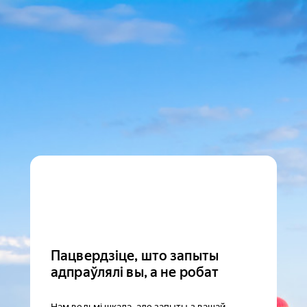
Пацвердзіце, што запыты
адпраўлялі вы, а не робат