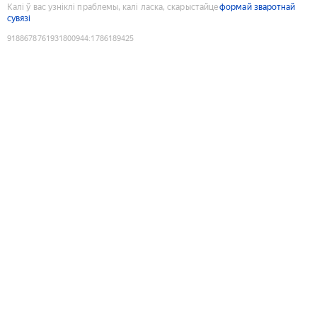
Калі ў вас узніклі праблемы, калі ласка, скарыстайце
формай зваротнай
сувязі
9188678761931800944
:
1786189425