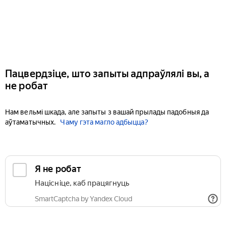
Пацвердзіце, што запыты адпраўлялі вы, а
не робат
Нам вельмі шкада, але запыты з вашай прылады падобныя да
аўтаматычных.
Чаму гэта магло адбыцца?
Я не робат
Націсніце, каб працягнуць
SmartCaptcha by Yandex Cloud