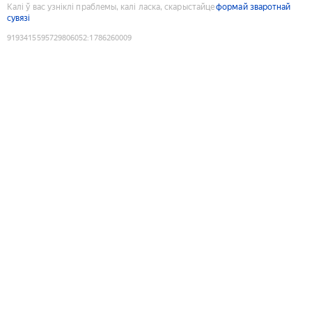
Калі ў вас узніклі праблемы, калі ласка, скарыстайце
формай зваротнай
сувязі
9193415595729806052
:
1786260009