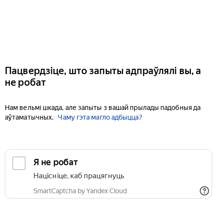
Пацвердзіце, што запыты адпраўлялі вы, а
не робат
Нам вельмі шкада, але запыты з вашай прылады падобныя да
аўтаматычных.
Чаму гэта магло адбыцца?
Я не робат
Націсніце, каб працягнуць
SmartCaptcha by Yandex Cloud