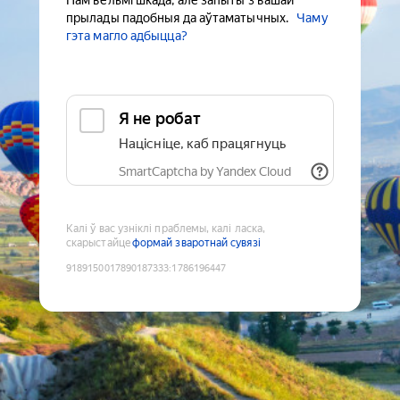
Нам вельмі шкада, але запыты з вашай
прылады падобныя да аўтаматычных.
Чаму
гэта магло адбыцца?
Я не робат
Націсніце, каб працягнуць
SmartCaptcha by Yandex Cloud
Калі ў вас узніклі праблемы, калі ласка,
скарыстайце
формай зваротнай сувязі
9189150017890187333
:
1786196447