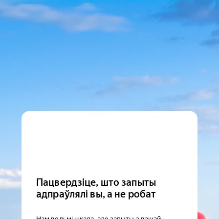
Пацвердзіце, што запыты
адпраўлялі вы, а не робат