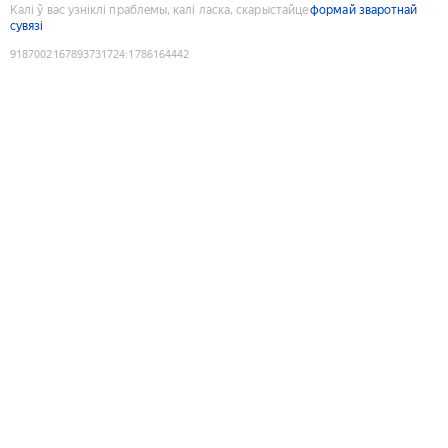
Калі ў вас узніклі праблемы, калі ласка, скарыстайце
формай зваротнай
сувязі
9187002167893731724
:
1786164442