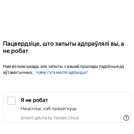
Пацвердзіце, што запыты адпраўлялі вы, а
не робат
Нам вельмі шкада, але запыты з вашай прылады падобныя да
аўтаматычных.
Чаму гэта магло адбыцца?
Я не робат
Націсніце, каб працягнуць
SmartCaptcha by Yandex Cloud