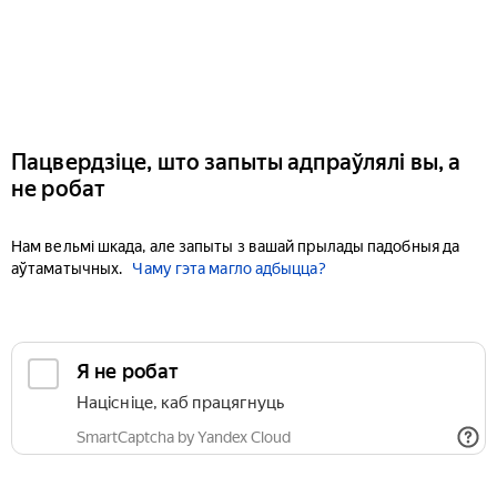
Пацвердзіце, што запыты адпраўлялі вы, а
не робат
Нам вельмі шкада, але запыты з вашай прылады падобныя да
аўтаматычных.
Чаму гэта магло адбыцца?
Я не робат
Націсніце, каб працягнуць
SmartCaptcha by Yandex Cloud