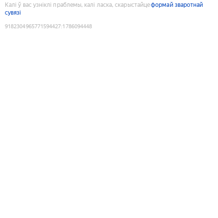
Калі ў вас узніклі праблемы, калі ласка, скарыстайце
формай зваротнай
сувязі
9182304965771594427
:
1786094448