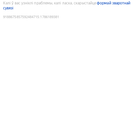
Калі ў вас узніклі праблемы, калі ласка, скарыстайце
формай зваротнай
сувязі
9188675857592484715
:
1786189381