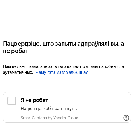
Пацвердзіце, што запыты адпраўлялі вы, а
не робат
Нам вельмі шкада, але запыты з вашай прылады падобныя да
аўтаматычных.
Чаму гэта магло адбыцца?
Я не робат
Націсніце, каб працягнуць
SmartCaptcha by Yandex Cloud