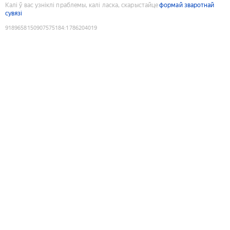
Калі ў вас узніклі праблемы, калі ласка, скарыстайце
формай зваротнай
сувязі
9189658150907575184
:
1786204019