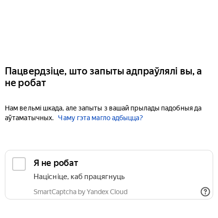
Пацвердзіце, што запыты адпраўлялі вы, а
не робат
Нам вельмі шкада, але запыты з вашай прылады падобныя да
аўтаматычных.
Чаму гэта магло адбыцца?
Я не робат
Націсніце, каб працягнуць
SmartCaptcha by Yandex Cloud