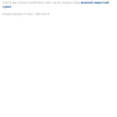
Калі ў вас узніклі праблемы, калі ласка, скарыстайце
формай зваротнай
сувязі
9186675503821277952
:
1786159574