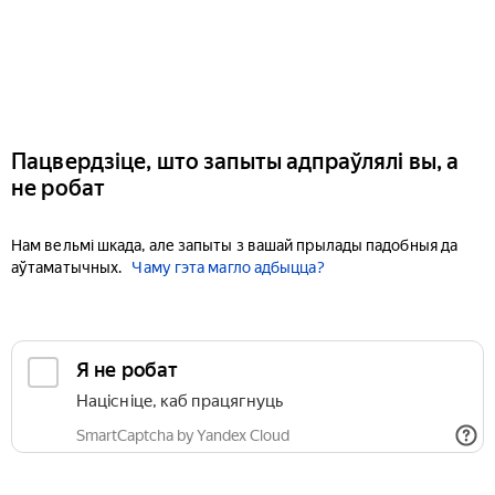
Пацвердзіце, што запыты адпраўлялі вы, а
не робат
Нам вельмі шкада, але запыты з вашай прылады падобныя да
аўтаматычных.
Чаму гэта магло адбыцца?
Я не робат
Націсніце, каб працягнуць
SmartCaptcha by Yandex Cloud