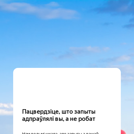
Пацвердзіце, што запыты
адпраўлялі вы, а не робат