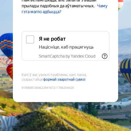
Нам вельмі шкада, але запыты з вашай
прылады падобныя да аўтаматычных.
Чаму
гэта магло адбыцца?
Я не робат
Націсніце, каб працягнуць
SmartCaptcha by Yandex Cloud
Калі ў вас узніклі праблемы, калі ласка,
скарыстайце
формай зваротнай сувязі
9189685384622941672
:
1786204425