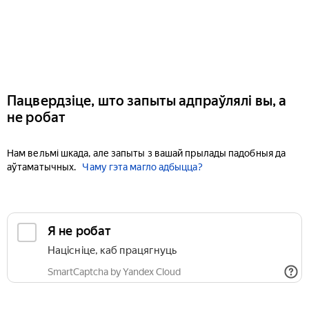
Пацвердзіце, што запыты адпраўлялі вы, а
не робат
Нам вельмі шкада, але запыты з вашай прылады падобныя да
аўтаматычных.
Чаму гэта магло адбыцца?
Я не робат
Націсніце, каб працягнуць
SmartCaptcha by Yandex Cloud