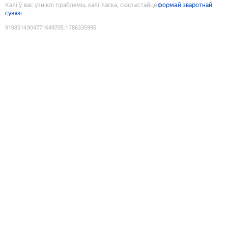
Калі ў вас узніклі праблемы, калі ласка, скарыстайце
формай зваротнай
сувязі
9198514904771649705
:
1786335995