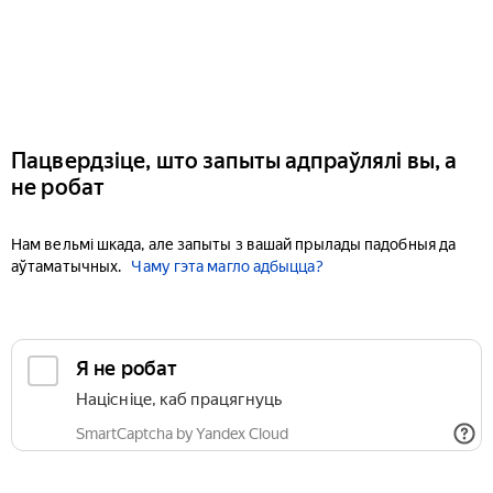
Пацвердзіце, што запыты адпраўлялі вы, а
не робат
Нам вельмі шкада, але запыты з вашай прылады падобныя да
аўтаматычных.
Чаму гэта магло адбыцца?
Я не робат
Націсніце, каб працягнуць
SmartCaptcha by Yandex Cloud