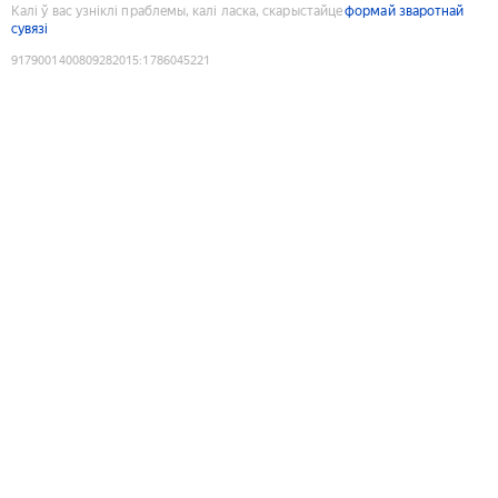
Калі ў вас узніклі праблемы, калі ласка, скарыстайце
формай зваротнай
сувязі
9179001400809282015
:
1786045221