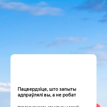
Пацвердзіце, што запыты
адпраўлялі вы, а не робат