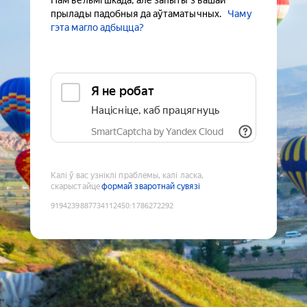
Нам вельмі шкада, але запыты з вашай
прылады падобныя да аўтаматычных.
Чаму
гэта магло адбыцца?
Я не робат
Націсніце, каб працягнуць
SmartCaptcha by Yandex Cloud
Калі ў вас узніклі праблемы, калі ласка,
скарыстайце
формай зваротнай сувязі
9194239887734112450
:
1786272292