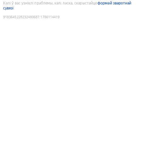
Калі ў вас узніклі праблемы, калі ласка, скарыстайце
формай зваротнай
сувязі
9183645228232480687
:
1786114419