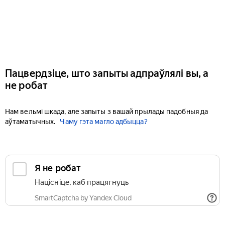
Пацвердзіце, што запыты адпраўлялі вы, а
не робат
Нам вельмі шкада, але запыты з вашай прылады падобныя да
аўтаматычных.
Чаму гэта магло адбыцца?
Я не робат
Націсніце, каб працягнуць
SmartCaptcha by Yandex Cloud