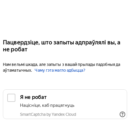
Пацвердзіце, што запыты адпраўлялі вы, а
не робат
Нам вельмі шкада, але запыты з вашай прылады падобныя да
аўтаматычных.
Чаму гэта магло адбыцца?
Я не робат
Націсніце, каб працягнуць
SmartCaptcha by Yandex Cloud