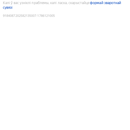
Калі ў вас узніклі праблемы, калі ласка, скарыстайце
формай зваротнай
сувязі
9184087202582135007
:
1786121005