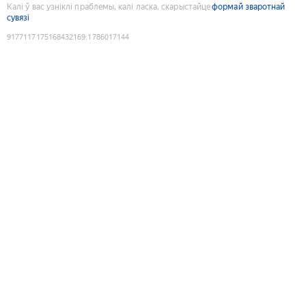
Калі ў вас узніклі праблемы, калі ласка, скарыстайце
формай зваротнай
сувязі
9177117175168432169
:
1786017144