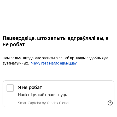
Пацвердзіце, што запыты адпраўлялі вы, а
не робат
Нам вельмі шкада, але запыты з вашай прылады падобныя да
аўтаматычных.
Чаму гэта магло адбыцца?
Я не робат
Націсніце, каб працягнуць
SmartCaptcha by Yandex Cloud