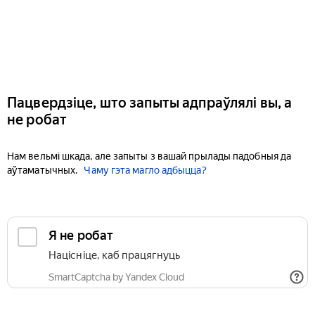
Пацвердзіце, што запыты адпраўлялі вы, а
не робат
Нам вельмі шкада, але запыты з вашай прылады падобныя да
аўтаматычных.
Чаму гэта магло адбыцца?
Я не робат
Націсніце, каб працягнуць
SmartCaptcha by Yandex Cloud