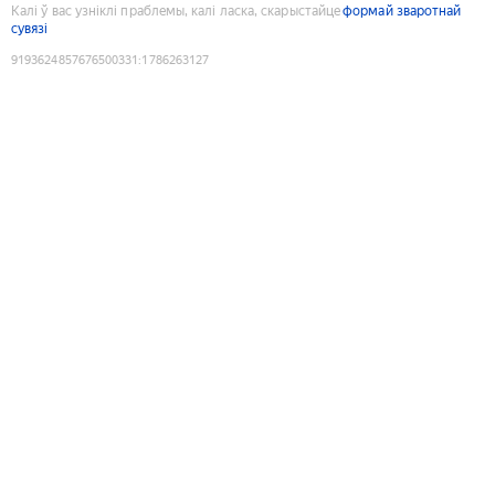
Калі ў вас узніклі праблемы, калі ласка, скарыстайце
формай зваротнай
сувязі
9193624857676500331
:
1786263127