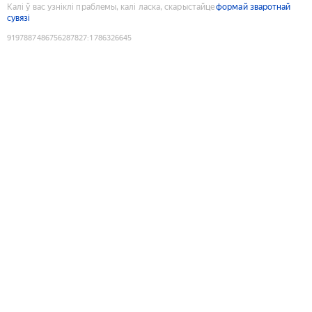
Калі ў вас узніклі праблемы, калі ласка, скарыстайце
формай зваротнай
сувязі
9197887486756287827
:
1786326645