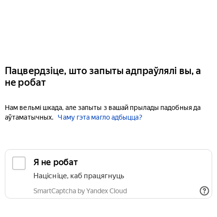
Пацвердзіце, што запыты адпраўлялі вы, а
не робат
Нам вельмі шкада, але запыты з вашай прылады падобныя да
аўтаматычных.
Чаму гэта магло адбыцца?
Я не робат
Націсніце, каб працягнуць
SmartCaptcha by Yandex Cloud