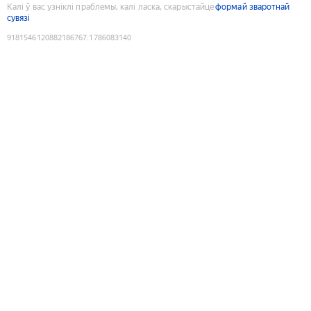
Калі ў вас узніклі праблемы, калі ласка, скарыстайце
формай зваротнай
сувязі
9181546120882186767
:
1786083140