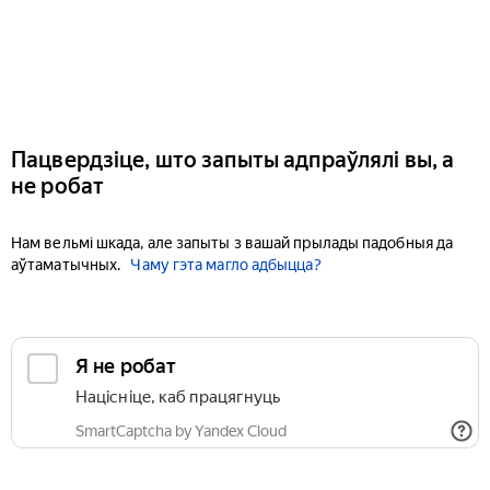
Пацвердзіце, што запыты адпраўлялі вы, а
не робат
Нам вельмі шкада, але запыты з вашай прылады падобныя да
аўтаматычных.
Чаму гэта магло адбыцца?
Я не робат
Націсніце, каб працягнуць
SmartCaptcha by Yandex Cloud