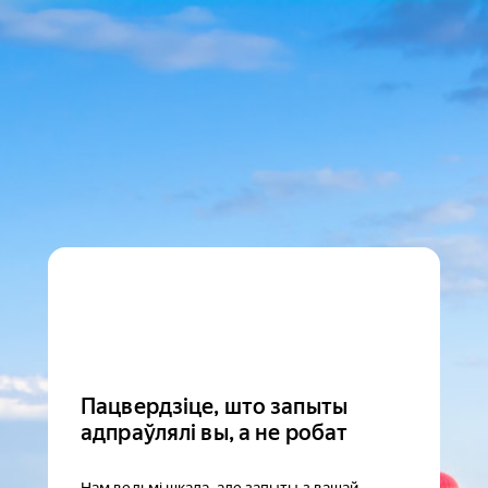
Пацвердзіце, што запыты
адпраўлялі вы, а не робат