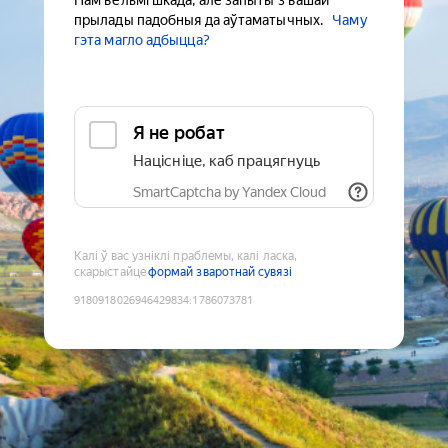
Нам вельмі шкада, але запыты з вашай
прылады падобныя да аўтаматычных.
Чаму
гэта магло адбыцца?
Я не робат
Націсніце, каб працягнуць
SmartCaptcha by Yandex Cloud
Калі ў вас узніклі праблемы, калі ласка,
скарыстайце
формай зваротнай сувязі
9180918026946429834
:
1786073781