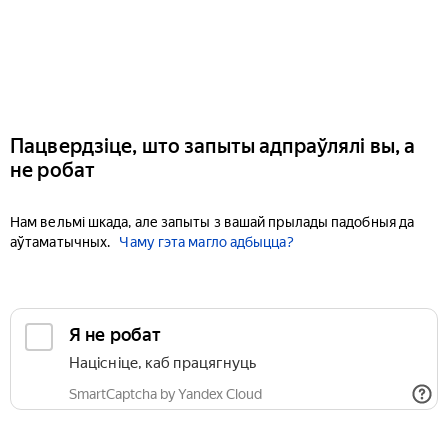
Пацвердзіце, што запыты адпраўлялі вы, а
не робат
Нам вельмі шкада, але запыты з вашай прылады падобныя да
аўтаматычных.
Чаму гэта магло адбыцца?
Я не робат
Націсніце, каб працягнуць
SmartCaptcha by Yandex Cloud