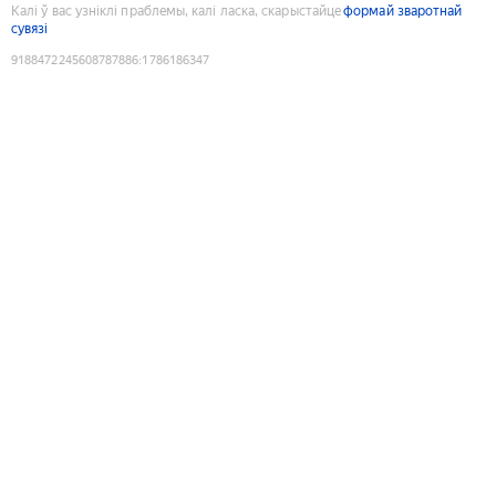
Калі ў вас узніклі праблемы, калі ласка, скарыстайце
формай зваротнай
сувязі
9188472245608787886
:
1786186347