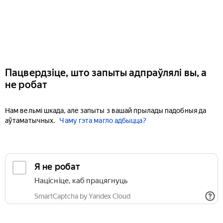
Пацвердзіце, што запыты адпраўлялі вы, а
не робат
Нам вельмі шкада, але запыты з вашай прылады падобныя да
аўтаматычных.
Чаму гэта магло адбыцца?
Я не робат
Націсніце, каб працягнуць
SmartCaptcha by Yandex Cloud