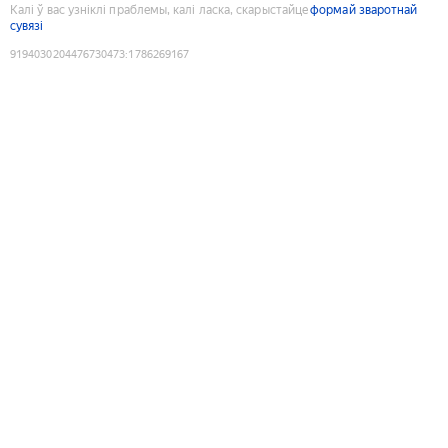
Калі ў вас узніклі праблемы, калі ласка, скарыстайце
формай зваротнай
сувязі
9194030204476730473
:
1786269167