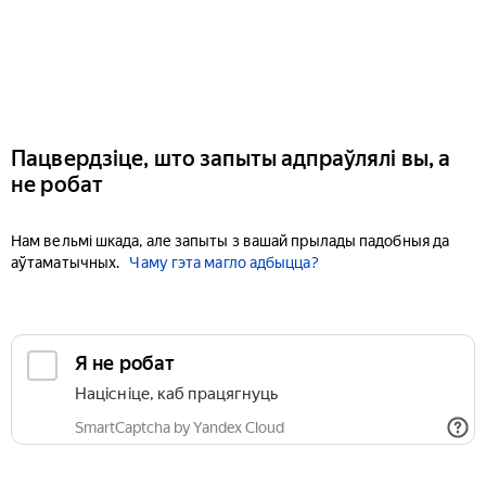
Пацвердзіце, што запыты адпраўлялі вы, а
не робат
Нам вельмі шкада, але запыты з вашай прылады падобныя да
аўтаматычных.
Чаму гэта магло адбыцца?
Я не робат
Націсніце, каб працягнуць
SmartCaptcha by Yandex Cloud