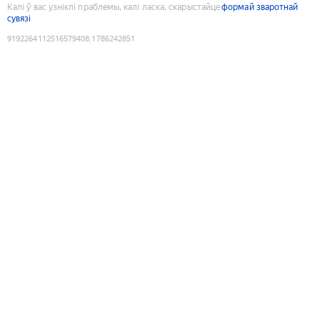
Калі ў вас узніклі праблемы, калі ласка, скарыстайце
формай зваротнай
сувязі
9192264112516579408
:
1786242851