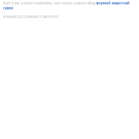
Калі ў вас узніклі праблемы, калі ласка, скарыстайце
формай зваротнай
сувязі
9194093232720398365
:
1786270107