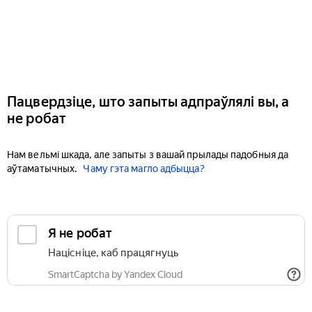
Пацвердзіце, што запыты адпраўлялі вы, а
не робат
Нам вельмі шкада, але запыты з вашай прылады падобныя да
аўтаматычных.
Чаму гэта магло адбыцца?
Я не робат
Націсніце, каб працягнуць
SmartCaptcha by Yandex Cloud